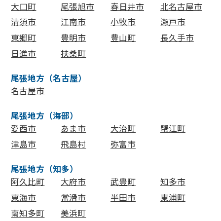
大口町
尾張旭市
春日井市
北名古屋市
清須市
江南市
小牧市
瀬戸市
東郷町
豊明市
豊山町
長久手市
日進市
扶桑町
尾張地方（名古屋）
名古屋市
尾張地方（海部）
愛西市
あま市
大治町
蟹江町
津島市
飛島村
弥富市
尾張地方（知多）
阿久比町
大府市
武豊町
知多市
東海市
常滑市
半田市
東浦町
南知多町
美浜町