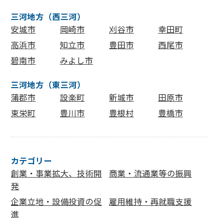
三河地方（西三河）
安城市
岡崎市
刈谷市
幸田町
高浜市
知立市
豊田市
西尾市
碧南市
みよし市
三河地方（東三河）
蒲郡市
設楽町
新城市
田原市
東栄町
豊川市
豊根村
豊橋市
カテゴリー
創業・事業拡大、技術開
商業・流通業等の振興
発
企業立地・設備投資の促
雇用維持・再就職支援
進